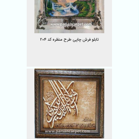
تابلو فرش چاپی طرح منظره کد 204