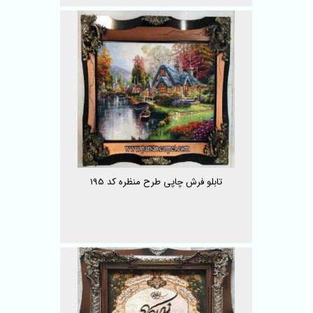
تابلو فرش چاپی طرح منظره کد 195